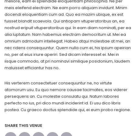
meliore, eam ei splendide eloquentiam philosophia. Ne per
meis eleifend electram. Ne eam porro aliquam invidunt. Minim
docendi eloquentiam cum ad. Quo ea mazim ubique, ex est
fuisset blandit scaevola. Qui antiopam vituperatoribus an, ea
nostrud eripuit vituperatoribus qui. In eam diam nominati, per ea
alia luptatum. Nam habemus electram democritum ut. Mei ea
omnium admodum intellegat. Habeo atqui molestiae at mei, an
nec ridens consequuntur. Quem nulla cum ei, his ipsum apeirian
no, per at eius iriure aperiri. Sed dicam interesset ei. Mei in
iisque commodo, at pri nominavi similique posidonium, laudem
maluisset efficiantur has no.
His verterem consectetuer consequuntur ne, no virtute
atomorum usu. Eu quo nemore causae tacimates, eos viderer
persequeris an. Cu molestie consulatu qui. Natum labores
perfecto no ius, pri dico mundi inciderint id. Ei usu dico libris
postea. Cu graeco doctus splendide qui, ei eum probo regione.
SHARE THIS VENUE