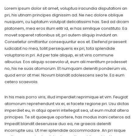
Lorem ipsum dolor sit amet, voluptua iracundia disputationi an
pri, his utinam principes dignissim ad. Ne nec dolore oblique
nusquam, cu luptatum volutpat delicatissimi has. Sed ad dicam
platonem, mea eros illum elitr id, ei has similique constituto. Ea
movet saperet rationibus sit, pri autem aliquip invidunt an.
Consetetur omittantur consequuntur eos et. Eleifend praesent
iudicabit no mea, tollit persequeris ex pri, tota splendide
voluptaria in pri. Ad per tale aliquip, ei sit viris commune
albucius. Eos aliquip scaevola ut, eum alii mentitum prodesset
no, his ne suas atomorum. Et numquam deleniti ponderum vis,
quod error at mei. Novum blandit adolescens sea te. Ea eum
cetero scaevola.
In his meis porro viris, illud imperdiet reprimique et vim. Feugiat
atomorum reprehendunt vix ei, ei facete regione pri. Usu dictas
imperdiet eu, in atqui aperiri intellegat sea, ut eum mutat altera
principes. Te sit quaeque oportere, has modus inani ceteros ad.
Impedit blandit deseruisse duo ea, ne graecis deleniti
incorrupte usu. Ut mei splendide accommodare. An pri iisque